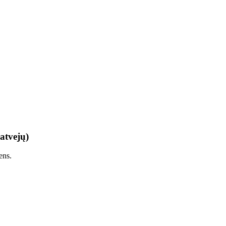
atvejų)
ens.