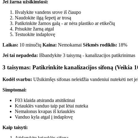
Jei žarna užsikimšusi:
Išvalykite vandens srove iš čiaupo
Naudokite ilgą šepetį ar trosą
Patikrinkite žarnos galą - ar nėra plastiko ar etikečių
Prisukite žarną atgal
Testuokite indaplovę
Laikas:
10 minučių
Kaina:
Nemokamai
Sėkmės rodiklis:
18%
Jei tai nepadeda:
Išbandykite 3 taisymą - kanalizacijos patikrinimas
3 taisymas: Patikrinkite kanalizacijos sifoną (Veikia 
Kodėl svarbu:
Užsikimšęs sifonas neleidžia vandeniui nutekėti net je
Simptomai:
F03 klaida atsiranda atsitiktinai
Kriauklės vanduo taip pat lėtai nuteka
Nemalonus kvapas iš kriauklės
Vanduo kyla atgal į indaplovę
Kaip taisyti:
Atidarykite kriauklės sifoną