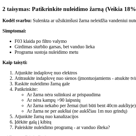
2 taisymas: Patikrinkite nuleidimo žarną (Veikia 18%
Kodėl svarbu:
Sulenkta ar užsikimšusi žarna neleidžia vandeniui nute
Simptomai:
F03 klaida po filtro valymo
Girdimas siurblio garsas, bet vanduo lieka
Programa sustoja nuleidimo metu
Kaip taisyti:
Atjunkite indaplovę nuo elektros
Atitraukite indaplovę nuo sienos (įmontuojamiems - atsukite tvi
Raskite nuleidimo žarną gale
Patikrinkite:
Ar žarna nėra sulinkusi ar prispaudima
Ar nėra kampų >90 laipsnių
Ar žarna nekabo per žemai (turi būti bent 40cm aukštyje)
Ar žarna ne per aukštai (ne aukščiau 1m nuo grindų)
Atjunkite žarną nuo kanalizacijos
Įdėkite galą į kibirą
Paleiskite nuleidimo programą - ar vanduo išteka?