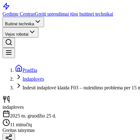
Gedimų Centras
Greiti sprendimai jūsų buitinei technikai
Buitinė technika
Vejos robotai
Pradžia
Indaplovės
Indesit indaplovė klaida F03 – nuleidimo problema per 15 
indaploves
2025 m. gruodžio 25 d.
11 minučių
Greitas taisymas