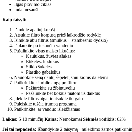
Ilgas plovimo ciklas
Indai nesauši
Kaip taisyti:
Išimkite apatinį krepšį
Atsukite filtro korpusą prieš laikrodžio rodyklę
Išimkite abu filtrus (smulkus + stambesnio dydžio)
Išplaukite po tekančiu vandeniu
Pašalinkite visus maisto likučius:
Kaulukus, žuvies ašakas
Etiketės, lipdukus
Stiklo šukeles
Plastiko gabalėlius
Naudokite seną dantų šepetėlį smulkioms dalelėms
Patikrinkite siurblio angą po filtru:
Pažiūrėkite su žibintuvėliu
Pašalinkite bet kokius matom us daiktus
Įdėkite filtrus atgal ir atsukite iki galo
Paleiskite tuščią trumpą programą
Patikrinkite, ar vanduo išleidžiamas
Laikas:
5-10 minučių
Kaina:
Nemokamai
Sėkmės rodiklis:
62%
Jei tai nepadeda:
Išbandykite 2 taisymą - nuleidimo žarnos patikrini