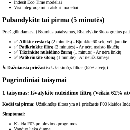
Indesit Eco Time modeliai
Visi integruojami ir atskiri modeliai
Pabandykite tai pirma (5 minutės)
Prieš gilindamiesi į išsamius pataisymus, išbandykite šiuos greitus pat
✅
Atlikite restartą
(2 minutės) - Išjunkite 60 sek, vėl įjunkite
✅
Patikrinkite filtrą
(2 minutės) - Ar nėra maisto likučių
✅
Tikrinkite nuleidimo žarną
(1 minutė) - Ar nėra linkių
✅
Patikrinkite sifoną
(1 minutė) - Ar neužsikimšęs
↳ Dažniausia priežastis:
Užsikimšęs filtras (62% atvejų)
Pagrindiniai taisymai
1 taisymas: Išvalykite nuleidimo filtrą (Veikia 62% at
Kodėl tai pirma:
Užsikimšęs filtras yra #1 priežastis F03 klaidos Inde
Simptomai:
Klaida F03 po plovimo programos
Vanduo lieka dugne