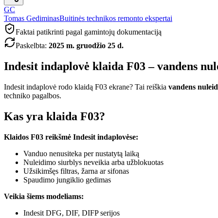
GC
Tomas Gediminas
Buitinės technikos remonto ekspertai
Faktai patikrinti pagal gamintojų dokumentaciją
Paskelbta
:
2025 m. gruodžio 25 d.
Indesit indaplovė klaida F03 – vandens nu
Indesit indaplovė rodo klaidą F03 ekrane? Tai reiškia
vandens nuleid
techniko pagalbos.
Kas yra klaida F03?
Klaidos F03 reikšmė Indesit indaplovėse:
Vanduo nenusiteka per nustatytą laiką
Nuleidimo siurblys neveikia arba užblokuotas
Užsikimšęs filtras, žarna ar sifonas
Spaudimo jungiklio gedimas
Veikia šiems modeliams:
Indesit DFG, DIF, DIFP serijos