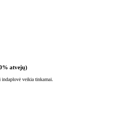
10% atvejų)
i indaplovė veikia tinkamai.