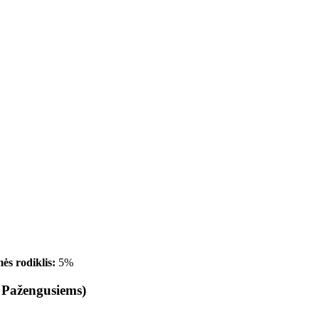
ės rodiklis:
5%
- Pažengusiems)