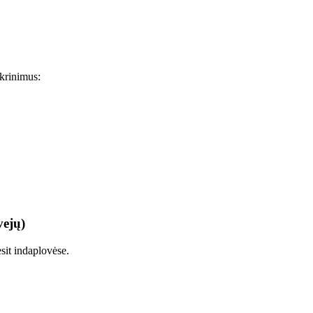
ikrinimus:
vejų)
sit indaplovėse.