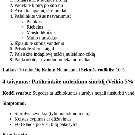
Padėkite kibirą po sifo nu
Atsukite apatinę sifo no dalį
Pašalinkite visus nešvarumus:
Plaukus
Riebalus
Maisto likučius
Muilo nuosėdas
Išplaukite sifoną vandeniu
Prisukite sifoną atgal
Paleiskite indaplovę tuščią nuleidimo ciklą
Patikrinkite, ar vanduo nuteka normaliai
Laikas:
10 minučių
Kaina:
Nemokamai
Sėkmės rodiklis:
10%
4 taisymas: Patikrinkite nuleidimo siurblį (Veikia 5% 
Kodėl svarbu:
Sugedęs ar užblokuotas siurblys negali nusiurbti vand
Simptomai:
Siurblys neveikia (tylu nuleidimo metu)
Keistas cypimas ar dūžavimas
F03 klaida po visų kitų pataisymų
Kaip taisyti: