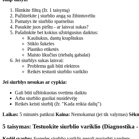
Išimkite filtrą (žr. 1 taisymą)
Pažiūrėkite į siurblio angą su žibintuvėliu
Pamatys ite siurblio sparnelius
Pasukite juos pirštu - ar laisvai sukas?
Pašalinkite bet kokius užstrigusius daiktus:
Kauliukus, dantų krapštukus
Stiklo šukeles
Plastiko etiketės
Maisto likučius (riebalų gabalai)
Jei siurblys sukas laisvai:
Problema gali būti elektros
Reikės testuoti siurblio variklio
Jei siurblys nesukas ar cypkia:
Gali būti užblokuotas svetimu daiktu
Arba siurblio guoliai nusidėvėję
Reikės keisti siurblį (žr. "Kada reikia dalių")
Laikas:
5 minutės patikrai
Kaina:
Nemokamai (jei tik valymas)
Sėkm
5 taisymas: Testuokite siurblio variklio (Diagnostika 
Kodėl svarbu:
Sugedęs siurblio variklis negali nusiurbti vandens.