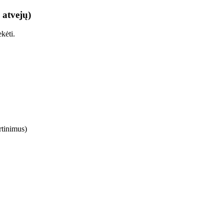
 atvejų)
kėti.
rtinimus)